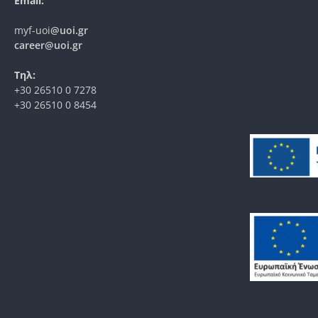
Email:
myf-uoi
@uoi.gr
career@uoi.gr
Τηλ:
+30 26510 0 7278
+30 26510 0 8454