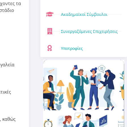
χοντες τα
 στάδιο
Ακαδημαϊκοί Σύμβουλοι
Συνεργαζόμενες Επιχειρήσεις
Υποτροφίες
ργαλεία
τικές
, καθώς