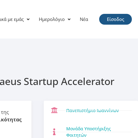
ικά με εμάς
Ημερολόγιο
Νέα
Είσοδος
aeus Startup Accelerator
Πανεπιστήμιο Ιωαννίνων
 της
ικότητας
Μονάδα Υποστήριξης
Φοιτητών