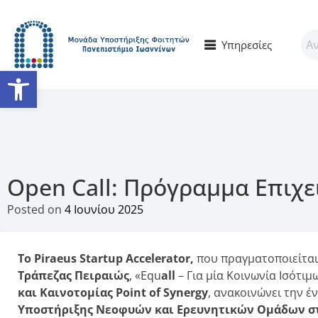
Υπηρεσίες
Ανοίξτε τη γραμμή εργαλείω
Open Call: Πρόγραμμα Επιχει
Posted on
4 Ιουνίου 2025
Το Piraeus Startup Accelerator,
που πραγματοποιείται
Τράπεζας Πειραιώς
, «Equ
all
– Για μία Κοινωνία Ισότι
και Καινοτομίας Point of Synergy
, ανακοινώνει την έ
Υποστήριξης Νεοφυών και Ερευνητικών Ομάδων στ