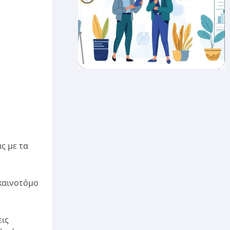
ς με τα
 καινοτόμο
εις