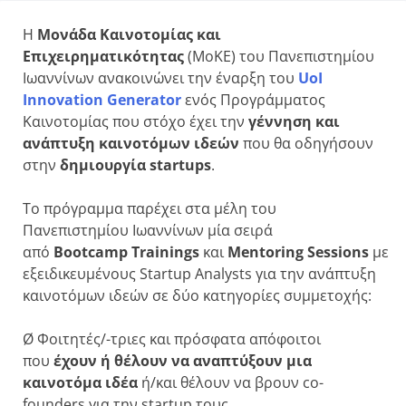
Η
Μονάδα Καινοτομίας και
Επιχειρηματικότητας
(ΜοΚΕ) του Πανεπιστημίου
Ιωαννίνων ανακοινώνει την έναρξη του
UoI
Innovation Generator
ενός Προγράμματος
Καινοτομίας που στόχο έχει την
γέννηση και
ανάπτυξη καινοτόμων ιδεών
που θα οδηγήσουν
στην
δημιουργία
startups
.
Το πρόγραμμα παρέχει στα μέλη του
Πανεπιστημίου Ιωαννίνων μία σειρά
από
Bootcamp
Trainings
και
Mentoring
Sessions
με
εξειδικευμένους Startup Analysts για την ανάπτυξη
καινοτόμων ιδεών σε δύο κατηγορίες συμμετοχής:
Ø Φοιτητές/-τριες και πρόσφατα απόφοιτοι
που
έχουν ή
θέλουν να αναπτύξουν μια
καινοτόμα ιδέα
ή/και θέλουν να βρουν co-
founders για την startup τους.