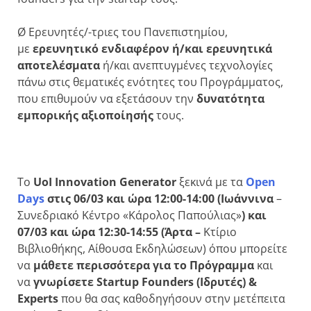
Ø Ερευνητές/-τριες του Πανεπιστημίου,
με
ερευνητικό ενδιαφέρον ή/και ερευνητικά
αποτελέσματα
ή/και ανεπτυγμένες τεχνολογίες
πάνω στις θεματικές ενότητες του Προγράμματος,
που επιθυμούν να εξετάσουν την
δυνατότητα
εμπορικής αξιοποίησής
τους.
Το
UoI Innovation Generator
ξεκινά με τα
Open
Days
στις 06/03 και ώρα 12:00-14:00 (Ιωάννινα
–
Συνεδριακό Κέντρο «Κάρολος Παπούλιας»
)
και
07/03 και ώρα 12:30-14:55 (Άρτα –
Κτίριο
Βιβλιοθήκης, Αίθουσα Εκδηλώσεων) όπου μπορείτε
να
μάθετε περισσότερα για το Πρόγραμμα
και
να
γνωρίσετε Startup Founders (Ιδρυτές) &
Experts
που θα σας καθοδηγήσουν στην μετέπειτα