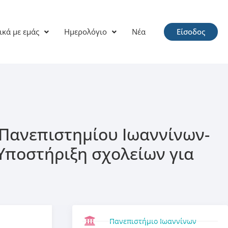
ικά με εμάς
Ημερολόγιο
Νέα
Είσοδος
) Πανεπιστημίου Ιωαννίνων-
ποστήριξη σχολείων για
Πανεπιστήμιο Ιωαννίνων