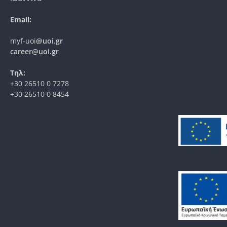
Email:
myf-uoi
@uoi.gr
career@uoi.gr
Τηλ:
+30 26510 0 7278
+30 26510 0 8454