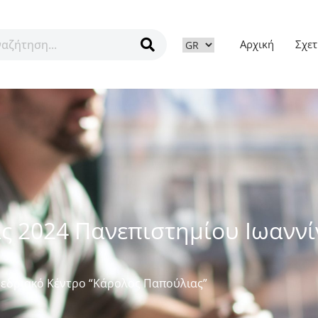
Αρχική
Σχετ
ν
ς 2024 Πανεπιστημίου Ιωανν
εδριακό Κέντρο “Κάρολος Παπούλιας”