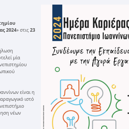
τημίου
ας 2024
» στις
23
δήλωση
τελεί μία
νεπιστημίου
σωπικού
αννίνων είναι η
αραγωγικό ιστό
ανεπιστήμιο
τηση νέων