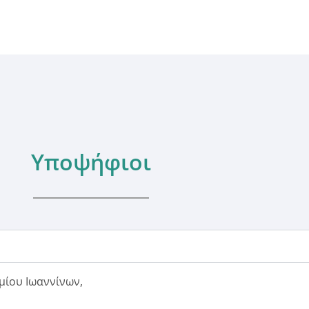
Υποψήφιοι
μίου Ιωαννίνων,