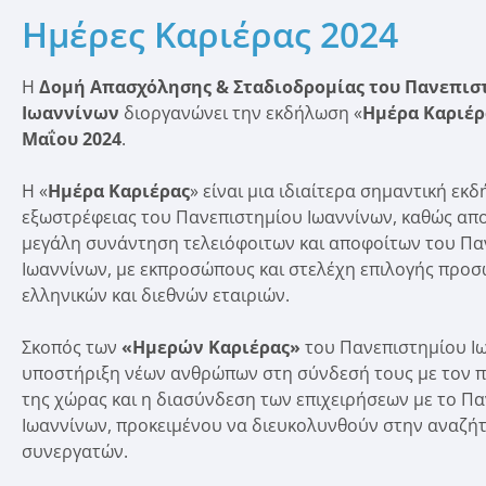
Ημέρες Καριέρας 2024
Η
Δομή Απασχόλησης & Σταδιοδρομίας του Πανεπισ
Ιωαννίνων
διοργανώνει την εκδήλωση «
Ημέρα Καριέρ
Μαΐου 2024
.
H «
Ημέρα Καριέρας
» είναι μια ιδιαίτερα σημαντική εκ
εξωστρέφειας του Πανεπιστημίου Ιωαννίνων, καθώς απο
μεγάλη συνάντηση τελειόφοιτων και αποφοίτων του Πα
Ιωαννίνων, με εκπροσώπους και στελέχη επιλογής προ
ελληνικών και διεθνών εταιριών.
Σκοπός των
«Ημερών Καριέρας»
του Πανεπιστημίου Ιω
υποστήριξη νέων ανθρώπων στη σύνδεσή τους με τον π
της χώρας και η διασύνδεση των επιχειρήσεων με το Π
Ιωαννίνων, προκειμένου να διευκολυνθούν στην αναζή
συνεργατών.