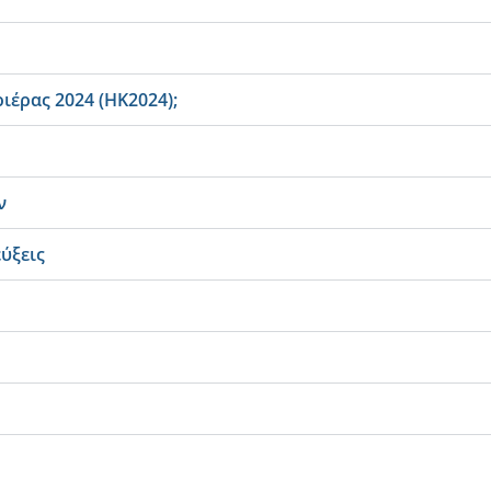
ιέρας 2024 (ΗΚ2024);
ν
ύξεις