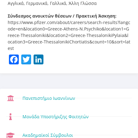
Αγγλικά, Γερμανικά, Γαλλικά, Άλλη Γλώσσα
Σύνδεσμος ανοικτών θέσεων / Πρακτική Άσκηση:
https://www.pfizer.com/about/careers/search-results?langc
ode=en&location0=Greece-Athens-N.Psychiko&location1=G
reece-Thessaloniki&location2=Greece-ThessalonikiPylaia&l
ocation3=Greece-ThessalonikiChortiatis&count=10&sort=lat
est
Facebook
Twitter
LinkedIn
Πανεπιστήμιο Ιωαννίνων
Μονάδα Υποστήριξης Φοιτητών
Ακαδημαϊκοί Σύμβουλοι