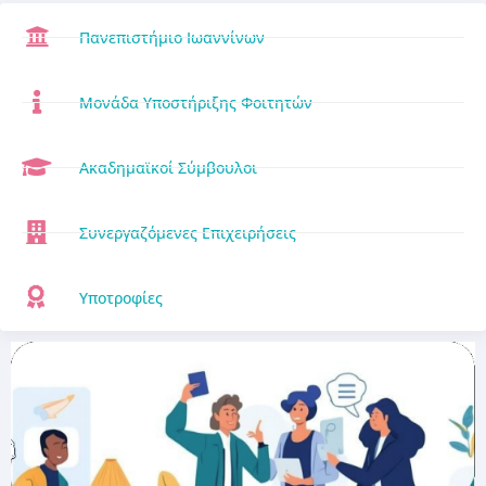
Πανεπιστήμιο Ιωαννίνων
Μονάδα Υποστήριξης Φοιτητών
Ακαδημαϊκοί Σύμβουλοι
Συνεργαζόμενες Επιχειρήσεις
Υποτροφίες