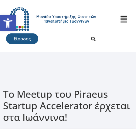
Ανοίξτε τη γραμμή εργαλείω
Είσοδος
Το Meetup του Piraeus
Startup Accelerator έρχεται
στα Ιωάννινα!