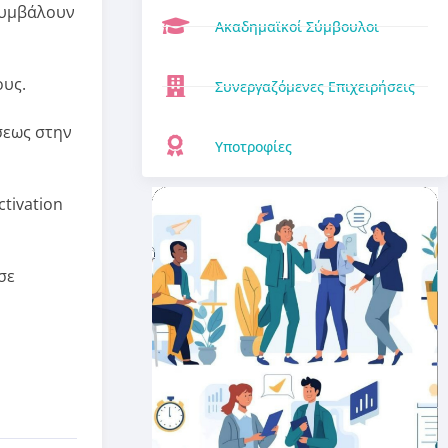
 συμβάλουν
Ακαδημαϊκοί Σύμβουλοι
ους.
Συνεργαζόμενες Επιχειρήσεις
σεως στην
Υποτροφίες
tivation
σε