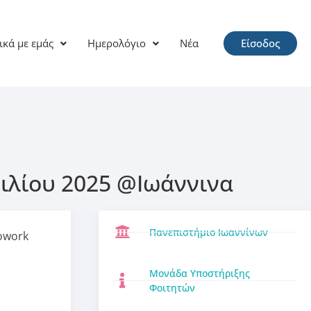
ικά με εμάς
Ημερολόγιο
Νέα
Είσοδος
λίου 2025 @Ιωάννινα
Πανεπιστήμιο Ιωαννίνων
owork
Μονάδα Υποστήριξης
Φοιτητών