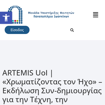
Ανοίξτε τη γραμμή εργαλείω
Είσοδος
ARTEMIS UoI |
«Χρωματίζοντας τον Ήχο» –
Εκδήλωση Συν-δημιουργίας
για την Τέχνη, την