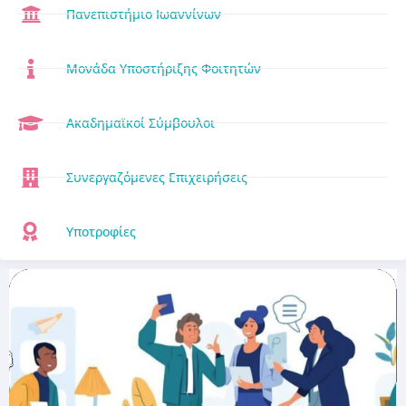
Πανεπιστήμιο Ιωαννίνων
Μονάδα Υποστήριξης Φοιτητών
Ακαδημαϊκοί Σύμβουλοι
Συνεργαζόμενες Επιχειρήσεις
Υποτροφίες