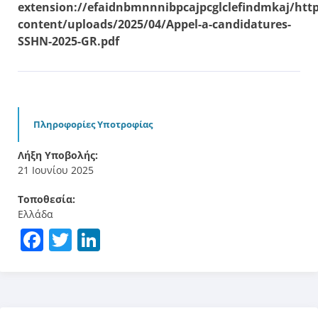
extension
://efaidnbmnnnibpcajpcglclefindmkaj
/htt
content
/uploads
/2025/04/Appel
-a
-candidatures
-
SSHN
-2025-GR
.pdf
Πληροφορίες Υποτροφίας
Λήξη Υποβολής:
21 Ιουνίου 2025
Τοποθεσία:
Ελλάδα
Facebook
Twitter
LinkedIn