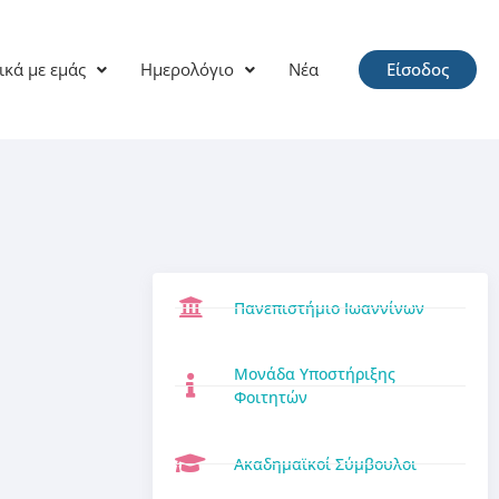
ικά με εμάς
Ημερολόγιο
Νέα
Είσοδος
Πανεπιστήμιο Ιωαννίνων
Μονάδα Υποστήριξης
Φοιτητών
Ακαδημαϊκοί Σύμβουλοι