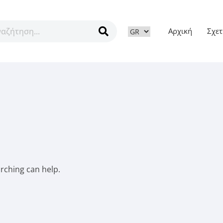
Αρχική
Σχετ
ν
arching can help.