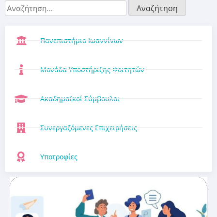
Πανεπιστήμιο Ιωαννίνων
Μονάδα Υποστήριξης Φοιτητών
Ακαδημαϊκοί Σύμβουλοι
Συνεργαζόμενες Επιχειρήσεις
Υποτροφίες