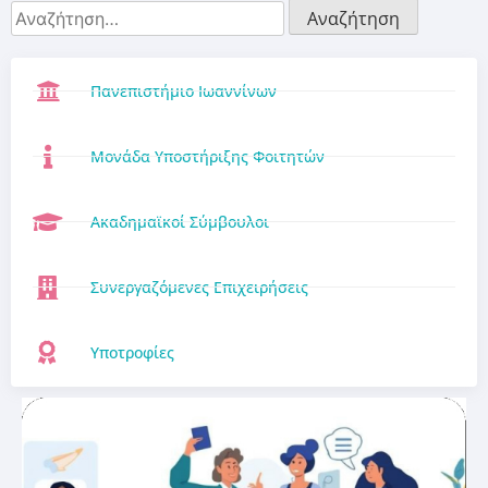
Πανεπιστήμιο Ιωαννίνων
Μονάδα Υποστήριξης Φοιτητών
Ακαδημαϊκοί Σύμβουλοι
Συνεργαζόμενες Επιχειρήσεις
Υποτροφίες