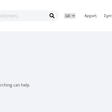
Αρχική
Σχετ
ν
arching can help.