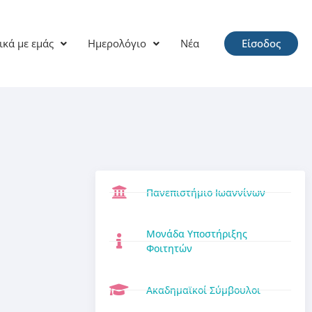
ικά με εμάς
Ημερολόγιο
Νέα
Είσοδος
Πανεπιστήμιο Ιωαννίνων
Μονάδα Υποστήριξης
Φοιτητών
Ακαδημαϊκοί Σύμβουλοι