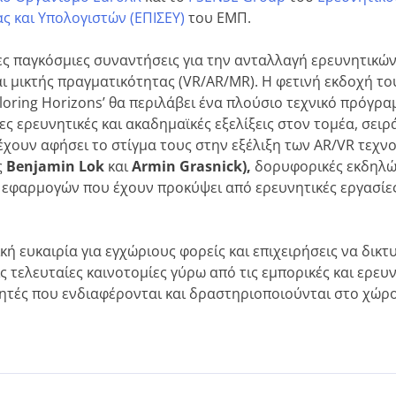
ς και Υπολογιστών (ΕΠΙΣΕΥ)
του ΕΜΠ.
ίες παγκόσμιες συναντήσεις για την ανταλλαγή ερευνητικώ
ι μικτής πραγματικότητας (VR/AR/MR). Η φετινή εκδοχή του
xploring Horizons’ θα περιλάβει ένα πλούσιο τεχνικό πρόγρα
ες ερευνητικές και ακαδημαϊκές εξελίξεις στον τομέα, σειρ
χουν αφήσει το στίγμα τους στην εξέλιξη των ΑR/VR τεχν
ς
Benjamin
Lok
και
Armin
Grasnick
),
δορυφορικές εκδηλώ
ς εφαρμογών που έχουν προκύψει από ερευνητικές εργασίες
κή ευκαιρία για εγχώριους φορείς και επιχειρήσεις να δικ
ς τελευταίες καινοτομίες γύρω από τις εμπορικές και ερευ
τητές που ενδιαφέρονται και δραστηριοποιούνται στο χώρο