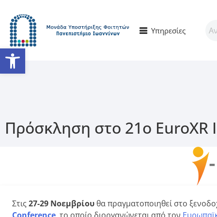
Υπηρεσίες
Ανοίξτε τη γραμμή εργαλείω
Πρόσκληση στο 21o EuroΧR I
Στις
27-29 Νοεμβρίου
θα πραγματοποιηθεί στο ξενοδο
Conference
, το οποίο διοργανώνεται από τον
Ευρωπαϊκ