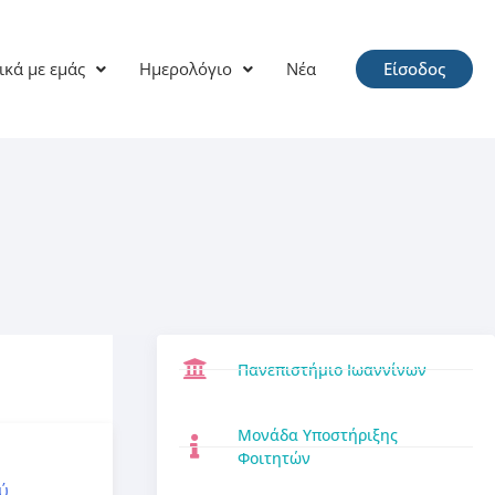
ικά με εμάς
Ημερολόγιο
Νέα
Είσοδος
Πανεπιστήμιο Ιωαννίνων
Μονάδα Υποστήριξης
Φοιτητών
l
ύ