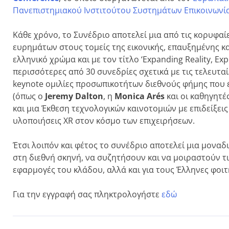
Πανεπιστημιακού Ινστιτούτου Συστημάτων Επικοινωνία
Κάθε χρόνο, το Συνέδριο αποτελεί μια από τις κορυφα
ευρημάτων στους τομείς της εικονικής, επαυξημένης κα
ελληνικό χρώμα και με τον τίτλο ‘Expanding Reality, E
περισσότερες από 30 συνεδρίες σχετικά με τις τελευταί
keynote ομιλίες προσωπικοτήτων διεθνούς φήμης που έ
(όπως ο
Jeremy
Dalton
, η
Monica
Ar
é
s
και οι καθηγητέ
και μια Έκθεση τεχνολογικών καινοτομιών με επιδείξει
υλοποιήσεις XR στον κόσμο των επιχειρήσεων.
Έτσι λοιπόν και φέτος το συνέδριο αποτελεί μια μοναδι
στη διεθνή σκηνή, να συζητήσουν και να μοιραστούν τι
εφαρμογές του κλάδου, αλλά και για τους Έλληνες φοι
Για την εγγραφή σας πληκτρολογήστε
εδώ