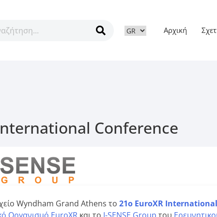
Αρχική
Σχετ
ν
nternational Conference
χείο
Wyndham Grand Athens
το
21
o
Euro
Χ
R
Internationa
ό Οργανισμό Ε
uroXR
και το
I-SENSE Group
του
Ερευνητικο