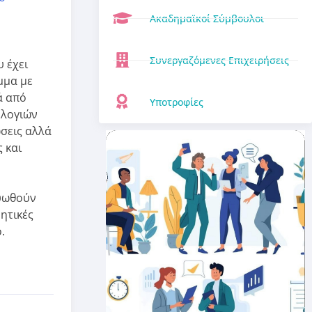
Ακαδημαϊκοί Σύμβουλοι
ν
Συνεργαζόμενες Επιχειρήσεις
 έχει
μμα με
ά από
Υποτροφίες
ολογιών
σεις αλλά
 και
τυωθούν
νητικές
.