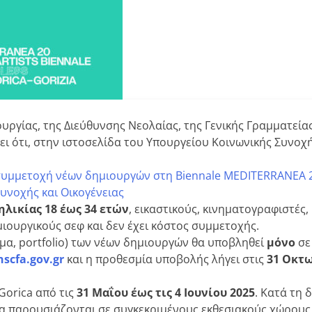
υργίας, της Διεύθυνσης Νεολαίας, της Γενικής Γραμματεία
ι ότι, στην ιστοσελίδα του Υπουργείου Κοινωνικής Συνοχή
συμμετοχή νέων δημιουργών στη Biennale MEDITERRANEA 
Συνοχής και Οικογένειας
ηλικίας 18 έως 34 ετών
, εικαστικούς, κινηματογραφιστές,
μιουργικούς σεφ και δεν έχει κόστος συμμετοχής.
μα, portfolio) των νέων δημιουργών θα υποβληθεί
μόνο
σε
scfa.gov.gr
και η προθεσμία υποβολής λήγει στις
31 Οκτ
Gorica από τις
31 Μαΐου έως τις 4 Ιουνίου 2025
. Κατά τη 
θα παρουσιάζονται σε συγκεκριμένους εκθεσιακούς χώρους.