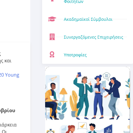
Φοιτητών
Ακαδημαϊκοί Σύμβουλοι
Συνεργαζόμενες Επιχειρήσεις
ς
Υποτροφίες
ς και
20 Young
ωβρίου
διάρκεια
 Οι