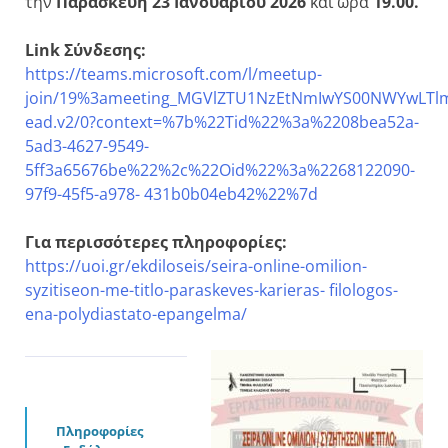
την
Παρασκευή 23 Ιανουαρίου 2026
και ώρα
19.00.
Link Σύνδεσης:
https://teams.microsoft.com/l/meetup-
join/19%3ameeting_MGVlZTU1NzEtNmIwYS00NWYwLT
ead.v2/0?context=%7b%22Tid%22%3a%2208bea52a-
5ad3-4627-9549-
5ff3a65676be%22%2c%22Oid%22%3a%2268122090-
97f9-45f5-a978- 431b0b04eb42%22%7d
Για περισσότερες πληροφορίες:
https://uoi.gr/ekdiloseis/seira-online-omilion-
syzitiseon-me-titlo-paraskeves-karieras- filologos-
ena-polydiastato-epangelma/
Πληροφορίες