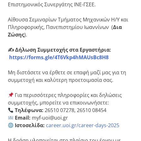
Επιστημονικός Συνεργάτης ΙΝΕ-ΓΣΕΕ.
Αίθουσα Σεμιναρίων Τμήματος Μηχανικών Η/Υ και
Πληροφορικής, Πανεπιστημίου Ιωαννίνων (
Δια
Ζώσης
).
✍️
Δήλωση Συμμετοχής στα Εργαστήρια:
https://forms.gle/4T6Vkp4hMAUsBc8H8
Μη διστάσετε να έρθετε σε επαφή μαζί μας για τη
συμμετοχή και καλύτερη προετοιμασία σας.
Για περισσότερες πληροφορίες και δηλώσεις
συμμετοχής, μπορείτε να επικοινωνήσετε:
Τηλέφωνα:
26510 07278, 26510 08454
Email:
myf-uoi@uoi.gr
Ιστοσελίδα:
career.uoi.gr/career-days-2025
Η δράση υλοποιείται στο πλαίσιο του έργου με