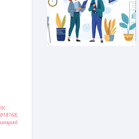
ξης
6018168,
Δυναμικό