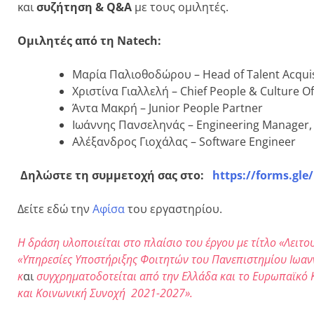
και
συζήτηση & Q&A
με τους ομιλητές.
Ομιλητές από τη Natech:
Μαρία Παλιοθοδώρου – Head of Talent Acquis
Χριστίνα Γιαλλελή – Chief People & Culture Of
Άντα Μακρή – Junior People Partner
Ιωάννης Πανσεληνάς – Engineering Manager, 
Αλέξανδρος Γιοχάλας – Software Engineer
Δηλώστε τη συμμετοχή σας στο:
https://forms.gl
Δείτε εδώ την
Αφίσα
του εργαστηρίου.
Η δράση υλοποιείται στο πλαίσιο του έργου με τίτλο «Λειτ
«Υπηρεσίες Υποστήριξης Φοιτητών του Πανεπιστημίου Ιωαν
κ
αι
συγχρηματοδοτείται από την Ελλάδα και το Ευρωπαϊκό
και Κοινωνική Συνοχή 2021-2027».