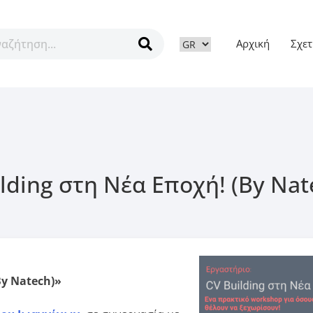
Αρχική
Σχετ
ν
ilding στη Νέα Εποχή! (By Na
By Natech)»