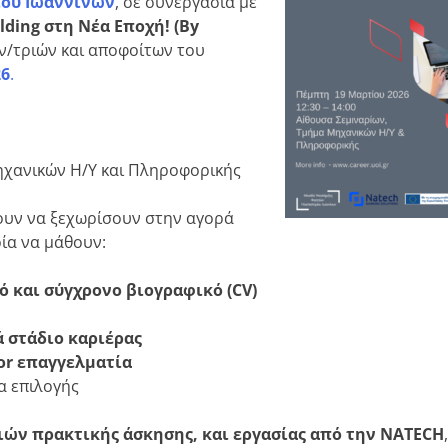
ίου Ιωαννίνων
, σε συνεργασία με
lding στη Νέα Εποχή! (By
ών/τριών και αποφοίτων του
26
.
ηχανικών Η/Υ και Πληροφορικής
λουν να ξεχωρίσουν στην αγορά
ρία να μάθουν:
 και σύγχρονο βιογραφικό (CV)
 στάδιο καριέρας
ior επαγγελματία
α επιλογής
ιών πρακτικής άσκησης, και εργασίας από την
NATECH