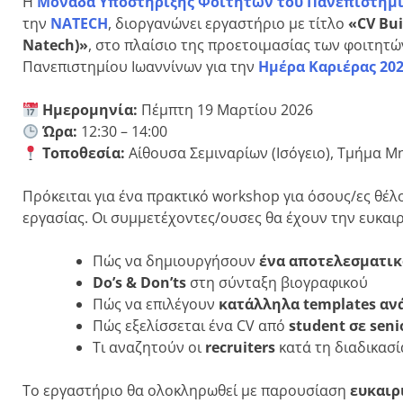
Η
Μονάδα Υποστήριξης Φοιτητών του Πανεπιστημ
την
NATECH
, διοργανώνει εργαστήριο με τίτλο
«CV Bui
Natech)»
, στο πλαίσιο της προετοιμασίας των φοιτητ
Πανεπιστημίου Ιωαννίνων για την
Ημέρα Καριέρας 20
Ημερομηνία:
Πέμπτη 19 Μαρτίου 2026
Ώρα:
12:30 – 14:00
Τοποθεσία:
Αίθουσα Σεμιναρίων (Ισόγειο), Τμήμα Μ
Πρόκειται για ένα πρακτικό workshop για όσους/ες θέ
εργασίας. Οι συμμετέχοντες/ουσες θα έχουν την ευκαι
Πώς να δημιουργήσουν
ένα αποτελεσματικό
Do’s & Don’ts
στη σύνταξη βιογραφικού
Πώς να επιλέγουν
κατάλληλα templates ανά
Πώς εξελίσσεται ένα CV από
student σε sen
Τι αναζητούν οι
recruiters
κατά τη διαδικασί
Το εργαστήριο θα ολοκληρωθεί με παρουσίαση
ευκαιρ