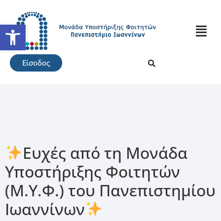
Ανοίξτε τη γραμμή εργαλείω
Είσοδος
Ευχές από τη Μονάδα
Υποστήριξης Φοιτητών
(Μ.Υ.Φ.) του Πανεπιστημίου
Ιωαννίνων